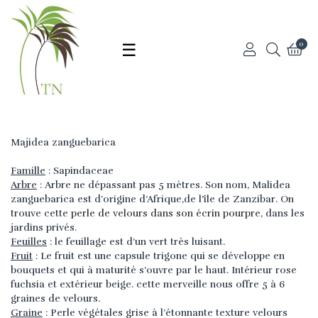
Basculer
☰
0
la
Majidea zanguebarica
navigation
Famille
: Sapindaceae
Arbre
: Arbre ne dépassant pas 5 mètres. Son nom, Malidea
zanguebarica est d’origine d’Afrique,de l’île de Zanzibar. On
trouve cette
perle de velours dans son écrin pourpre
, dans les
jardins privés.
Feuilles
: le feuillage est d’un vert très luisant.
Fruit
: Le fruit est une capsule trigone qui se développe en
bouquets et qui à maturité s’ouvre par le haut. Intérieur rose
fuchsia et extérieur beige. cette merveille nous offre 5 à 6
graines de velours.
Graine
: Perle végétales grise à l’étonnante texture velours