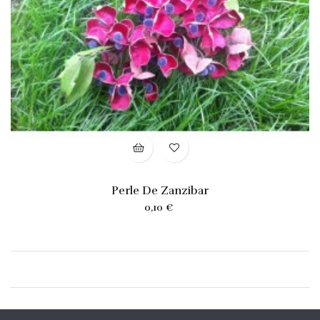
Perle De Zanzibar
Prix
0,10 €