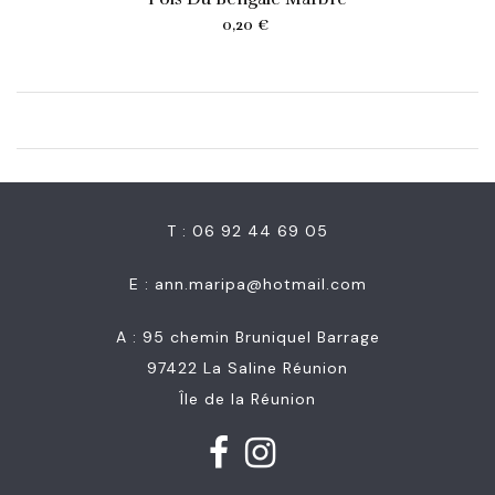
Prix
0,20 €
T : 06 92 44 69 05
E :
ann.maripa@hotmail.com
A : 95 chemin Bruniquel Barrage
97422 La Saline Réunion
Île de la Réunion