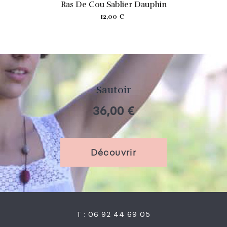
Ras De Cou Sablier Dauphin
Prix
12,00 €
Sautoir
36,00 €
Découvrir
T : 06 92 44 69 05