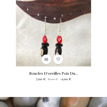
Boucles D'oreilles Pois Du...
Prix
Prix
7,00 €
8,00 €
-1,00 €
habituel