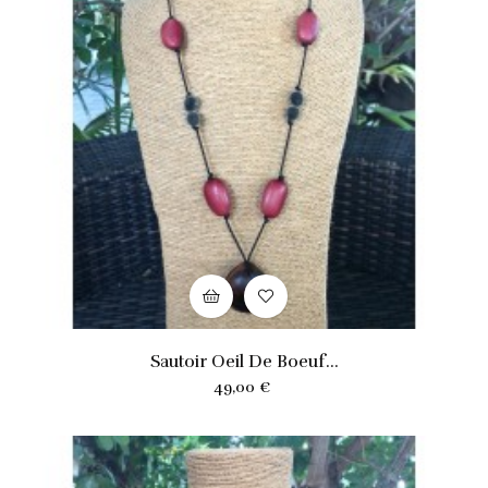
Sautoir Oeil De Boeuf...
Prix
49,00 €