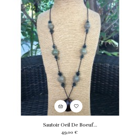
Sautoir Oeil De Boeuf...
Prix
49,00 €