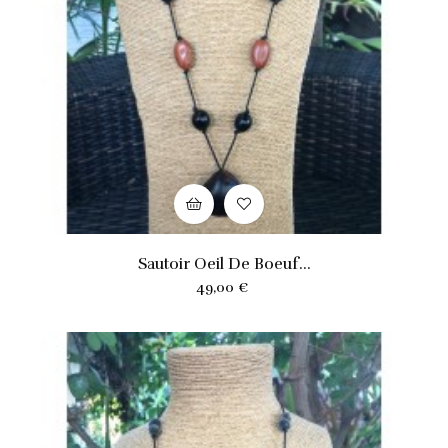
Sautoir Oeil De Boeuf...
Prix
49,00 €