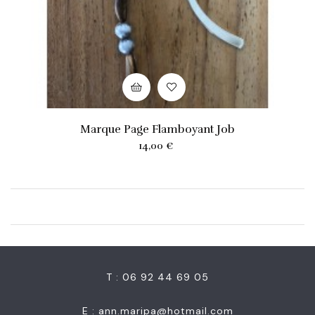
Marque Page Flamboyant Job
Prix
14,00 €
T : 06 92 44 69 05
E :
ann.maripa@hotmail.com