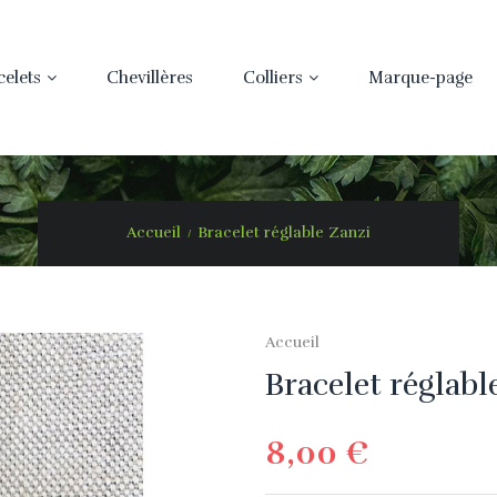
celets
Chevillères
Colliers
Marque-page
Accueil
Bracelet réglable Zanzi
Accueil
Bracelet réglabl
8,00 €