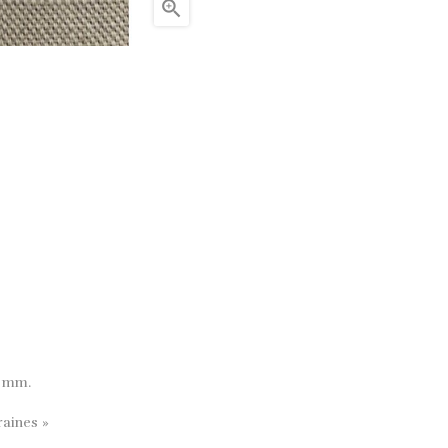

1 mm.
raines »