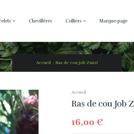
celets
Chevillères
Colliers
Marque-page
Accueil
Ras de cou Job Zanzi
Accueil
Ras de cou Job 
16,00 €