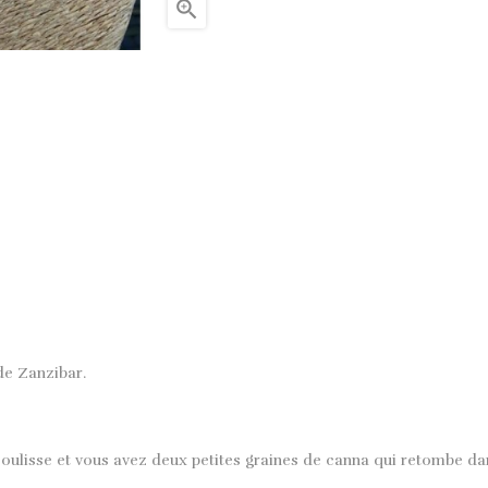

 de Zanzibar.
coulisse et vous avez deux petites graines de canna qui retombe da