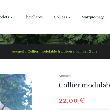
celets
Chevillères
Colliers
Marque-page
Accueil
Collier modulable framboise palmier Zanzi
Accueil
Collier modulab
22,00 €